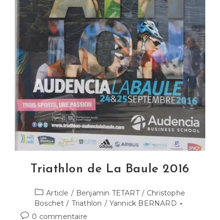
Triathlon de La Baule 2016
Post
Article
/
Benjamin TETART
/
Christophe
category:
Boschet
/
Triathlon
/
Yannick BERNARD
Commentaires
0 commentaire