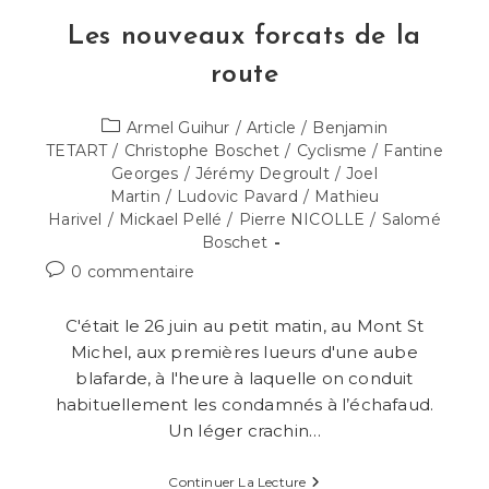
Les nouveaux forcats de la
route
Post
Armel Guihur
/
Article
/
Benjamin
category:
TETART
/
Christophe Boschet
/
Cyclisme
/
Fantine
Georges
/
Jérémy Degroult
/
Joel
Martin
/
Ludovic Pavard
/
Mathieu
Harivel
/
Mickael Pellé
/
Pierre NICOLLE
/
Salomé
Boschet
Commentaires
0 commentaire
de
la
C'était le 26 juin au petit matin, au Mont St
publication :
Michel, aux premières lueurs d'une aube
blafarde, à l'heure à laquelle on conduit
habituellement les condamnés à l’échafaud.
Un léger crachin…
Les
Continuer La Lecture