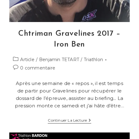
Chtriman Gravelines 2017 –
Iron Ben
Post
Article
/
Benjamin TETART
/
Triathlon
category:
Commentaires
0 commentaire
de
la
Après une semaine de « repos », il est temps
publication :
de partir pour Gravelines pour récupérer le
dossard de l’épreuve, assister au briefing... La
pression monte ce samedi et j’ai hâte d’être…
Chtriman
Continuer La Lecture
Gravelines
2017
–