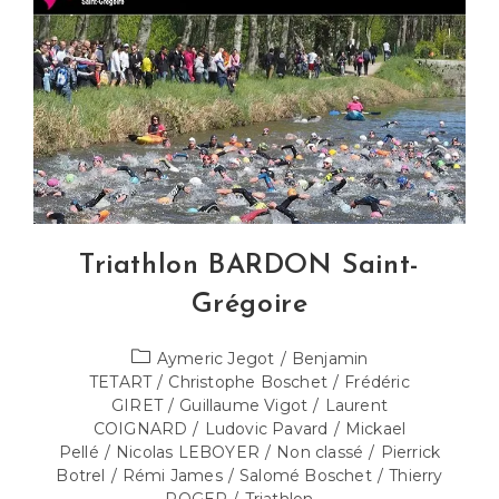
Iron
Ben
Triathlon BARDON Saint-
Grégoire
Post
Aymeric Jegot
/
Benjamin
category:
TETART
/
Christophe Boschet
/
Frédéric
GIRET
/
Guillaume Vigot
/
Laurent
COIGNARD
/
Ludovic Pavard
/
Mickael
Pellé
/
Nicolas LEBOYER
/
Non classé
/
Pierrick
Botrel
/
Rémi James
/
Salomé Boschet
/
Thierry