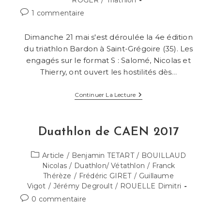
ROGER
/
Triathlon
Commentaires
1 commentaire
de
la
Dimanche 21 mai s'est déroulée la 4e édition
publication :
du triathlon Bardon à Saint-Grégoire (35). Les
engagés sur le format S : Salomé, Nicolas et
Thierry, ont ouvert les hostilités dès…
Triathlon
Continuer La Lecture
BARDON
Saint-
Grégoire
Duathlon de CAEN 2017
Post
Article
/
Benjamin TETART
/
BOUILLAUD
category:
Nicolas
/
Duathlon/ Vétathlon
/
Franck
Thérèze
/
Frédéric GIRET
/
Guillaume
Vigot
/
Jérémy Degroult
/
ROUELLE Dimitri
Commentaires
0 commentaire
de