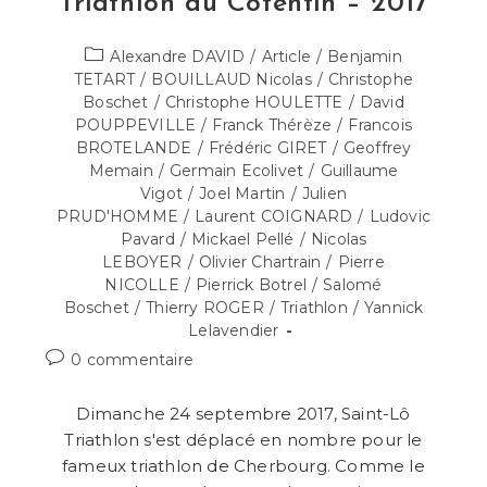
Triathlon du Cotentin – 2017
Post
Alexandre DAVID
/
Article
/
Benjamin
category:
TETART
/
BOUILLAUD Nicolas
/
Christophe
Boschet
/
Christophe HOULETTE
/
David
POUPPEVILLE
/
Franck Thérèze
/
Francois
BROTELANDE
/
Frédéric GIRET
/
Geoffrey
Memain
/
Germain Ecolivet
/
Guillaume
Vigot
/
Joel Martin
/
Julien
PRUD'HOMME
/
Laurent COIGNARD
/
Ludovic
Pavard
/
Mickael Pellé
/
Nicolas
LEBOYER
/
Olivier Chartrain
/
Pierre
NICOLLE
/
Pierrick Botrel
/
Salomé
Boschet
/
Thierry ROGER
/
Triathlon
/
Yannick
Lelavendier
Commentaires
0 commentaire
de
la
Dimanche 24 septembre 2017, Saint-Lô
publication :
Triathlon s'est déplacé en nombre pour le
fameux triathlon de Cherbourg. Comme le