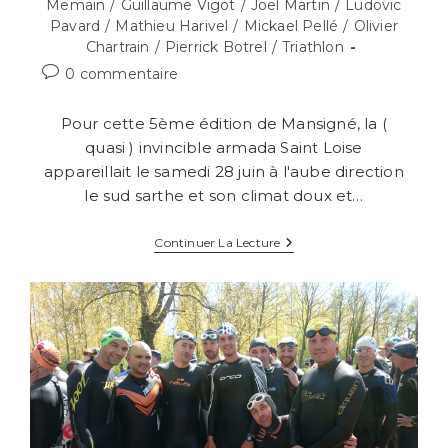
Memain
/
Guillaume Vigot
/
Joel Martin
/
Ludovic
Pavard
/
Mathieu Harivel
/
Mickael Pellé
/
Olivier
Chartrain
/
Pierrick Botrel
/
Triathlon
Commentaires
0 commentaire
de
la
Pour cette 5ème édition de Mansigné, la (
publication :
quasi ) invincible armada Saint Loise
appareillait le samedi 28 juin à l'aube direction
le sud sarthe et son climat doux et…
Mansigné
Continuer La Lecture
2016,
Succès
À
110
%