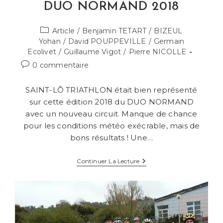
DUO NORMAND 2018
Post
Article
/
Benjamin TETART
/
BIZEUL
category:
Yohan
/
David POUPPEVILLE
/
Germain
Ecolivet
/
Guillaume Vigot
/
Pierre NICOLLE
Commentaires
0 commentaire
de
la
SAINT-LÔ TRIATHLON était bien représenté
publication :
sur cette édition 2018 du DUO NORMAND
avec un nouveau circuit. Manque de chance
pour les conditions météo exécrable, mais de
bons résultats ! Une…
DUO
Continuer La Lecture
NORMAND
2018