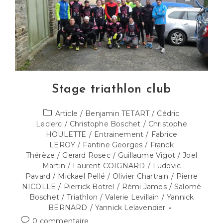
Stage triathlon club
Post
Article
/
Benjamin TETART
/
Cédric
category:
Leclerc
/
Christophe Boschet
/
Christophe
HOULETTE
/
Entrainement
/
Fabrice
LEROY
/
Fantine Georges
/
Franck
Thérèze
/
Gerard Rosec
/
Guillaume Vigot
/
Joel
Martin
/
Laurent COIGNARD
/
Ludovic
Pavard
/
Mickael Pellé
/
Olivier Chartrain
/
Pierre
NICOLLE
/
Pierrick Botrel
/
Rémi James
/
Salomé
Boschet
/
Triathlon
/
Valerie Levillain
/
Yannick
BERNARD
/
Yannick Lelavendier
Commentaires
0 commentaire