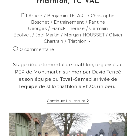
triathlon, TC VAL
Post
Article
/
Benjamin TETART
/
Christophe
category:
Boschet
/
Entrainement
/
Fantine
Georges
/
Franck Thérèze
/
Germain
Ecolivet
/
Joel Martin
/
Morgan HOUSSET
/
Olivier
Chartrain
/
Triathlon
Commentaires
0 commentaire
de
la
Stage départemental de triathlon, organisé au
publication :
PEP de Montmartin sur mer par David Tencé
et son équipe du Tcval -Samedi,arrivée de
l'équipe de st lo triathlon à 8h30, un peu…
Stage
Continuer La Lecture
Départemental
De
Triathlon,
TC
VAL