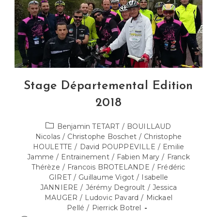
Stage Départemental Edition
2018
Post
Benjamin TETART
/
BOUILLAUD
category:
Nicolas
/
Christophe Boschet
/
Christophe
HOULETTE
/
David POUPPEVILLE
/
Emilie
Jamme
/
Entrainement
/
Fabien Mary
/
Franck
Thérèze
/
Francois BROTELANDE
/
Frédéric
GIRET
/
Guillaume Vigot
/
Isabelle
JANNIERE
/
Jérémy Degroult
/
Jessica
MAUGER
/
Ludovic Pavard
/
Mickael
Pellé
/
Pierrick Botrel