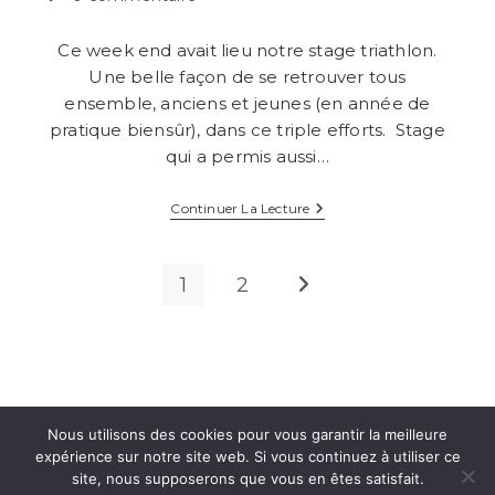
de
la
Ce week end avait lieu notre stage triathlon.
publication :
Une belle façon de se retrouver tous
ensemble, anciens et jeunes (en année de
pratique biensûr), dans ce triple efforts. Stage
qui a permis aussi…
Stage
Continuer La Lecture
Triathlon
Club
1
2
Aller à la page suivante
Nous utilisons des cookies pour vous garantir la meilleure
expérience sur notre site web. Si vous continuez à utiliser ce
site, nous supposerons que vous en êtes satisfait.
INSTAGRAM
FACEBOOK