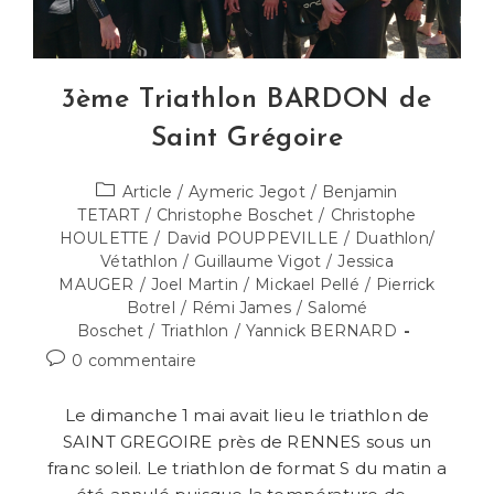
3ème Triathlon BARDON de
Saint Grégoire
Post
Article
/
Aymeric Jegot
/
Benjamin
category:
TETART
/
Christophe Boschet
/
Christophe
HOULETTE
/
David POUPPEVILLE
/
Duathlon/
Vétathlon
/
Guillaume Vigot
/
Jessica
MAUGER
/
Joel Martin
/
Mickael Pellé
/
Pierrick
Botrel
/
Rémi James
/
Salomé
Boschet
/
Triathlon
/
Yannick BERNARD
Commentaires
0 commentaire
de
la
Le dimanche 1 mai avait lieu le triathlon de
publication :
SAINT GREGOIRE près de RENNES sous un
franc soleil. Le triathlon de format S du matin a