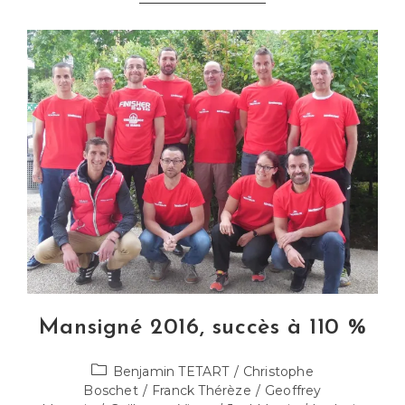
Nouveaux
Forcats
De
La
Route
Mansigné 2016, succès à 110 %
Post
Benjamin TETART
/
Christophe
category:
Boschet
/
Franck Thérèze
/
Geoffrey