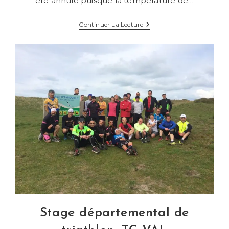
été annulé puisque la température de…
3ème
Continuer La Lecture
Triathlon
BARDON
De
Saint
Grégoire
Stage départemental de