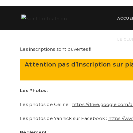
Skip
to
content
ACCUE
LE CLU
Les inscriptions sont ouvertes !!
Attention pas d’inscription sur pl
Les Photos :
Les photos de Céline :
https://drive.google.com
Les photos de Yannick sur Facebook :
https://w
Règlement
: