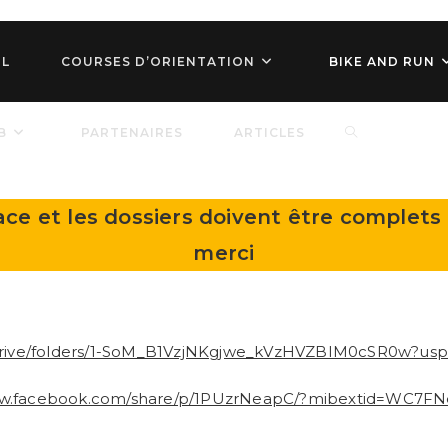
IL
COURSES D’ORIENTATION
BIKE AND RUN
TOGGLE
B
PARTENAIRES
ARTICLES
WEBSITE
ace et les dossiers doivent être complets p
merci
SEARCH
/drive/folders/1-SoM_B1VzjNKgjwe_kVzHVZBIM0cSR0w?usp=
ww.facebook.com/share/p/1PUzrNeapC/?mibextid=WC7FN