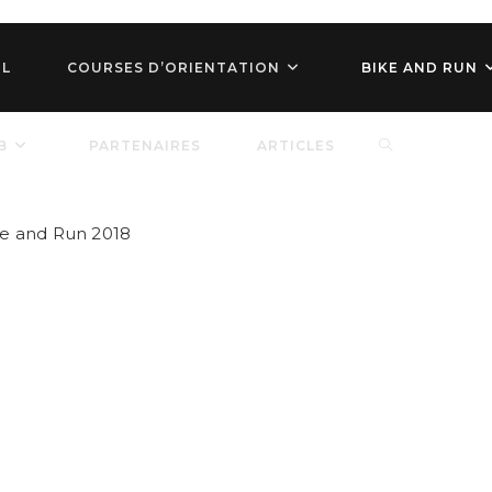
IL
COURSES D’ORIENTATION
BIKE AND RUN
TOGGLE
B
PARTENAIRES
ARTICLES
WEBSITE
ike and Run 2018
SEARCH