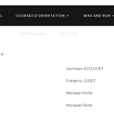
IL
COURSES D’ORIENTATION
BIKE AND RUN
TOGGLE
B
PARTENAIRES
ARTICLES
WEBSITE
4:
Germain ECOLIVET
SEARCH
Fréderic GIRET
Mickaël Pellé
Mickaël Pellé