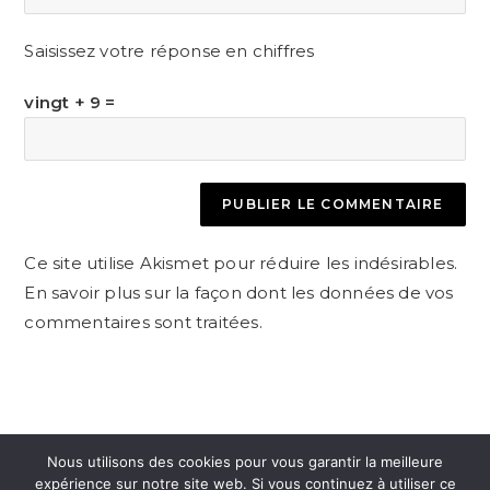
l’URL
comment
to
de
Saisissez votre réponse en chiffres
comment
votre
site
vingt + 9 =
(facultatif)
Ce site utilise Akismet pour réduire les indésirables.
En savoir plus sur la façon dont les données de vos
commentaires sont traitées
.
Nous utilisons des cookies pour vous garantir la meilleure
expérience sur notre site web. Si vous continuez à utiliser ce