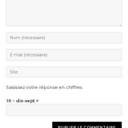
Enter
your
name
Enter
or
your
username
email
Saisir
to
address
l’URL
comment
to
de
Saisissez votre réponse en chiffres
comment
votre
site
19 − dix-sept =
(facultatif)