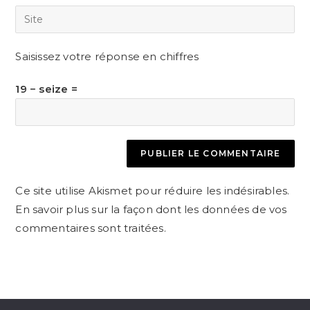
email
Saisir
to
address
l’URL
comment
to
de
Saisissez votre réponse en chiffres
comment
votre
site
19 − seize =
(facultatif)
Ce site utilise Akismet pour réduire les indésirables.
En savoir plus sur la façon dont les données de vos
commentaires sont traitées
.