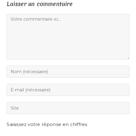
Laisser un commentaire
Comment
Enter
your
name
Enter
or
your
username
email
Saisir
to
address
l’URL
comment
to
de
Saisissez votre réponse en chiffres
comment
votre
site