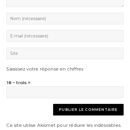
Enter
your
name
Enter
or
your
username
email
Saisir
to
address
l’URL
comment
to
de
Saisissez votre réponse en chiffres
comment
votre
site
18 − trois =
(facultatif)
Ce site utilise Akismet pour réduire les indésirables.