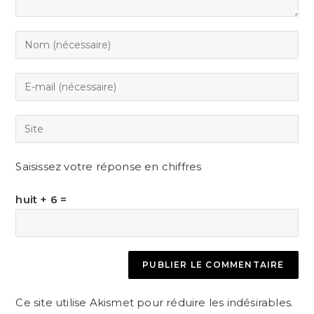
Enter
your
name
Enter
or
your
username
email
Saisir
to
address
l’URL
comment
to
de
Saisissez votre réponse en chiffres
comment
votre
site
huit + 6 =
(facultatif)
Ce site utilise Akismet pour réduire les indésirables.