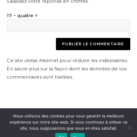
Saisissez votre réponse en chiffres
comment
votre
site
17 − quatre =
(facultatif)
Ce site utilise Akismet pour réduire les indésirables.
En savoir plus sur la façon dont les données de vos
commentaires sont traitées
.
Nous utilisons des cookies pour vous garantir la meilleure
expérience sur notre site web. Si vous continuez à utiliser ce
site, nous supposerons que vous en êtes satisfait.
INSTAGRAM
FACEBOOK