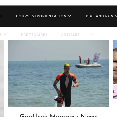
IL
COURSES D’ORIENTATION
BIKE AND RUN
TOGGLE
B
PARTENAIRES
ARTICLES
WEBSITE
SEARCH
Geoffrey Memain : News