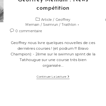
compétition
Post
Article
/
Geoffrey
category:
Memain
/
Swimrun
/
Triathlon
Commentaires
0 commentaire
de
la
Geoffrey nous livre quelques nouvelles de ces
publication :
dernières courses ! (et podium !!! Bravo
Champion): - 2ème sur le swimrun sprint de la
Tatihougue sur une course très bien
organisée…
S
Geoffrey
Continuer La Lecture
Memain
:
News
Compétition