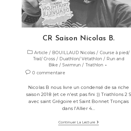
CR Saison Nicolas B.
Post
Article
/
BOUILLAUD Nicolas
/
Course à pied/
category:
Trail/ Cross
/
Duathlon/ Vétathlon
/
Run and
Bike
/
Swimrun
/
Triathlon
Commentaires
0 commentaire
de
la
Nicolas B nous livre un condensé de sa riche
publication :
saison 2018 (et ce n'est pas fini :)) Triathlons 2 
avec saint Grégoire et Saint Bonnet Tronçais
dans l’Allier 4…
CR
Continuer La Lecture
Saison