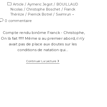
Post
Article
/
Aymeric Jegot
/
BOUILLAUD
category:
Nicolas
/
Christophe Boschet
/
Franck
Thérèze
/
Pierrick Botrel
/
Swimrun
Commentaires
0 commentaire
de
la
Compte rendu binôme Franck - Christophe,
publication :
On là fait !!!!!!! Même si au premier abord, il n’y
avait pas de place aux doutes sur les
conditions de natation qui…
Émeraude
Continuer La Lecture
SWIMRUN
–
2017