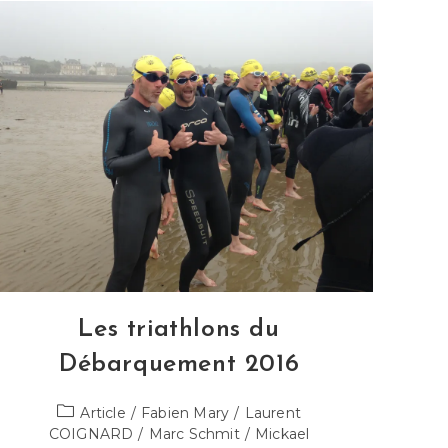
Sur
Elle
2016
Les triathlons du
Débarquement 2016
Post
Article
/
Fabien Mary
/
Laurent
category:
COIGNARD
/
Marc Schmit
/
Mickael