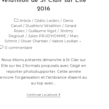
Vétathlon de St Clair sur Elle
2016
Post
Article
/
Cédric Leclerc
/
Denis
category:
Caruel
/
Duathlon/ Vétathlon
/
Gerard
Rosec
/
Guillaume Vigot
/
Jérémy
Degroult
/
Julien PRUD'HOMME
/
Marc
Schmit
/
Olivier Chartrain
/
Valerie Levillain
Commentaires
0 commentaire
de
la
Nous étions présents dimanche à St Clair sur
publication :
Elle sur les 2 formats proposés avec Gégé en
reporter photo/supporter. Cette année
encore l'organisation et l'ambiance étaient au
au top avec…
Vétathlon
Continuer La Lecture
De
St
Clair