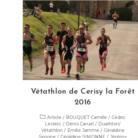
Samson
De
Bonfossé
2016
Vétathlon de Cerisy la Forêt
2016
Post
Article
/
BOUQUET Camille
/
Cédric
category:
Leclerc
/
Denis Caruel
/
Duathlon/
Vétathlon
/
Emilie Jamme
/
Géraldine
Simone
/
Géraldine SIMONNE
/
Jérémy