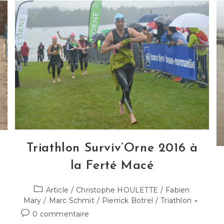
Triathlon Surviv’Orne 2016 à
la Ferté Macé
Post
Article
/
Christophe HOULETTE
/
Fabien
category:
Mary
/
Marc Schmit
/
Pierrick Botrel
/
Triathlon
Commentaires
0 commentaire
de