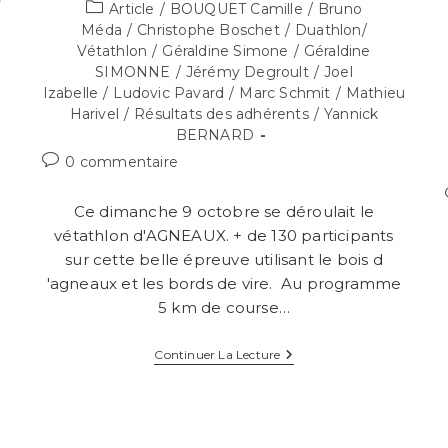
e
Post
Article
/
BOUQUET Camille
/
Bruno
category:
Méda
/
Christophe Boschet
/
Duathlon/
Vétathlon
/
Géraldine Simone
/
Géraldine
SIMONNE
/
Jérémy Degroult
/
Joel
Izabelle
/
Ludovic Pavard
/
Marc Schmit
/
Mathieu
Harivel
/
Résultats des adhérents
/
Yannick
BERNARD
Commentaires
0 commentaire
de
la
Ce dimanche 9 octobre se déroulait le
publication :
vétathlon d'AGNEAUX. + de 130 participants
sur cette belle épreuve utilisant le bois d
'agneaux et les bords de vire. Au programme
5 km de course…
VETATHLON
Continuer La Lecture
D
AGNEAUX