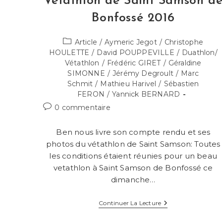
Vétathlon de Saint Samson d
Bonfossé 2016
Post
Article
/
Aymeric Jegot
/
Christophe
category:
HOULETTE
/
David POUPPEVILLE
/
Duathlon/
Vétathlon
/
Frédéric GIRET
/
Géraldine
SIMONNE
/
Jérémy Degroult
/
Marc
Schmit
/
Mathieu Harivel
/
Sébastien
FERON
/
Yannick BERNARD
Commentaires
0 commentaire
de
la
Ben nous livre son compte rendu et ses
publication :
photos du vétathlon de Saint Samson: Toutes
les conditions étaient réunies pour un beau
vetathlon à Saint Samson de Bonfossé ce
dimanche…
Vétathlon
Continuer La Lecture
De
Saint