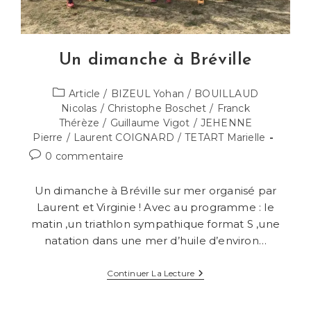
Un dimanche à Bréville
Post
Article
/
BIZEUL Yohan
/
BOUILLAUD
category:
Nicolas
/
Christophe Boschet
/
Franck
Thérèze
/
Guillaume Vigot
/
JEHENNE
Pierre
/
Laurent COIGNARD
/
TETART Marielle
Commentaires
0 commentaire
de
la
Un dimanche à Bréville sur mer organisé par
publication :
Laurent et Virginie ! Avec au programme : le
matin ,un triathlon sympathique format S ,une
natation dans une mer d’huile d’environ…
Un
Continuer La Lecture
Dimanche
À
Bréville