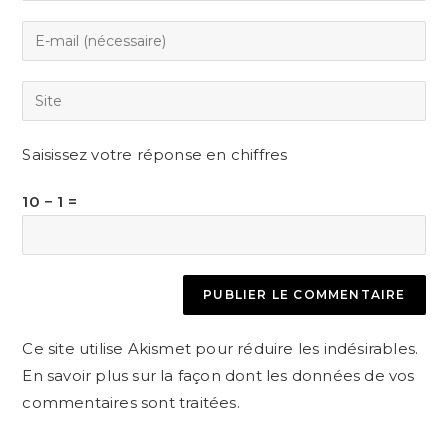
name
Enter
or
your
username
email
Saisir
to
address
l’URL
comment
to
de
Saisissez votre réponse en chiffres
comment
votre
site
10 − 1 =
(facultatif)
Ce site utilise Akismet pour réduire les indésirables.
En savoir plus sur la façon dont les données de vos
commentaires sont traitées
.