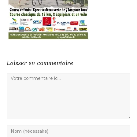
Laisser un commentaire
Comment
Enter
your