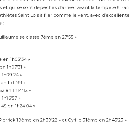
s et qui se sont dépêchés d’arriver avant la tempête !! Parm
iathlètes Saint Lois à filer comme le vent, avec d’excellent
 :
uillaume se classe 7ème en 27’55 »
e en 1h05’34 »
en 1h07’31 »
 1h09’24 »
en 1h11’39 »
62 en 1h14’12 »
 1h16’57 »
145 en 1h24’04 »
Pierrick 19ème en 2h39’22 » et Cyrille 31ème en 2h45’23 »