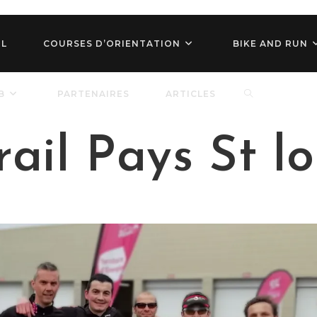
IL
COURSES D’ORIENTATION
BIKE AND RUN
TOGGLE
B
PARTENAIRES
ARTICLES
rail Pays St lo
WEBSITE
SEARCH