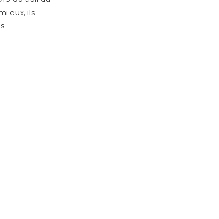
i eux, ils
es