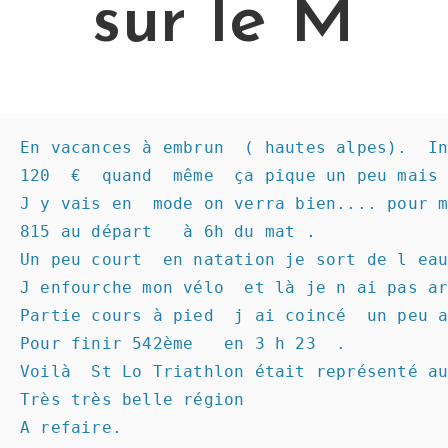
sur le M
En vacances à embrun  ( hautes alpes).  In
120  €  quand  même  ça pique un peu mais 
J y vais en  mode on verra bien.... pour m
815 au départ   à 6h du mat .

Un peu court  en natation je sort de l eau
J enfourche mon vélo  et là je n ai pas ar
Partie cours à pied  j ai coincé  un peu a
Pour finir 542ème   en 3 h 23  .

Voilà  St Lo Triathlon était représenté au
Très très belle région 

A refaire.