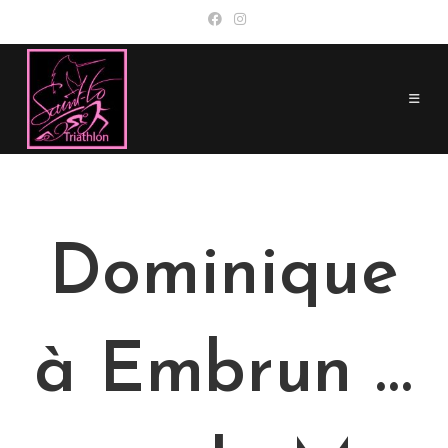
Skip
to
content
Dominique
à Embrun …