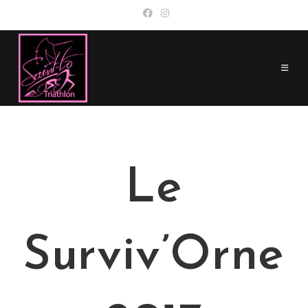
Skip
to
content
Le
Surviv’Orne