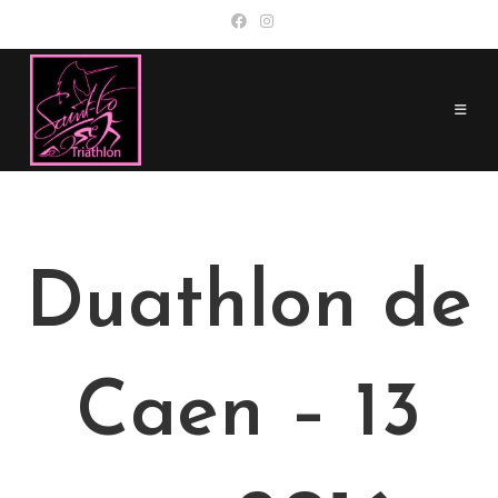
Skip
to
content
Duathlon de
Caen – 13