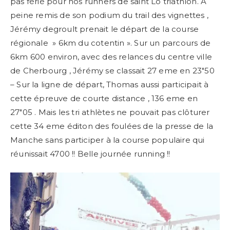
pas férié pour nos runners de saint Lo triathlon. A
peine remis de son podium du trail des vignettes ,
Jérémy degroult prenait le départ de la course
régionale » 6km du cotentin ». Sur un parcours de
6km 600 environ, avec des relances du centre ville
de Cherbourg , Jérémy se classait 27 eme en 23″50
– Sur la ligne de départ, Thomas aussi participait à
cette épreuve de courte distance , 136 eme en
27″05 . Mais les tri athlètes ne pouvait pas clôturer
cette 34 eme éditon des foulées de la presse de la
Manche sans participer à la course populaire qui
réunissait 4700 !! Belle journée running !!