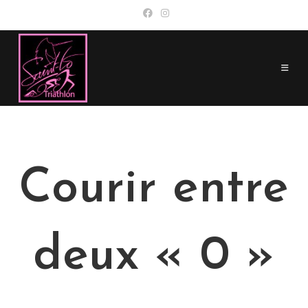
Skip
to
content
Courir entre
deux « 0 »