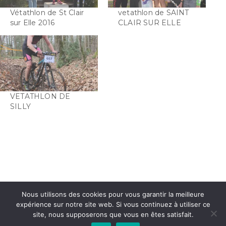
Vétathlon de St Clair
vetathlon de SAINT
sur Elle 2016
CLAIR SUR ELLE
VETATHLON DE
SILLY
Nous utilisons des cookies pour vous garantir la meilleure
expérience sur notre site web. Si vous continuez à utiliser ce
site, nous supposerons que vous en êtes satisfait.
INSTAGRAM
FACEBOOK