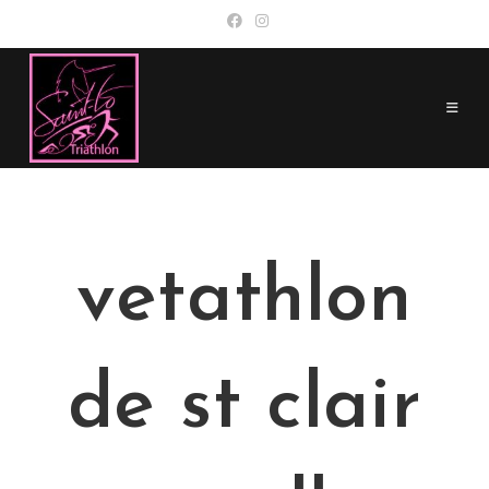
Skip
to
content
vetathlon
de st clair