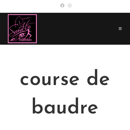
Skip
to
content
course de
baudre