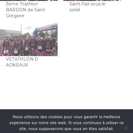
3ème Triathlon
Saint Pair sous le
BARDON de Saint
soleil
Grégoire
VETATHLON D
AGNEAUX
Nous utilisons des cookies pour vous garantir la meilleure
expérience sur notre site web. Si vous continuez à utiliser ce
site, nous supposerons que vous en êtes satisfait.
INSTAGRAM
FACEBOOK