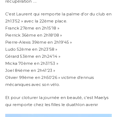
récupération ….
C’est Laurent qui remporte la palme d’or du club en
2h13’52 » avec la 22ème place.
Franck 27ème en 2h15’18 »
Pierrick 36ème en 2h18’08 »
Pierre-Alexis 39ème en 2h19’45 »
Ludo 52ème en 2h23’58 »
Gérard 53ème en 2h24’14 »
Micka 70ème en 2h31’53 »
Joel 84ème en 2h41’23 »
Olivier 99ème en 2h50’26 » victime d’ennuis
mécaniques avec son vélo.
Et pour cloturer la journée en beauté, c’est Maelys
qui remporte chez les filles le duathlon avenir