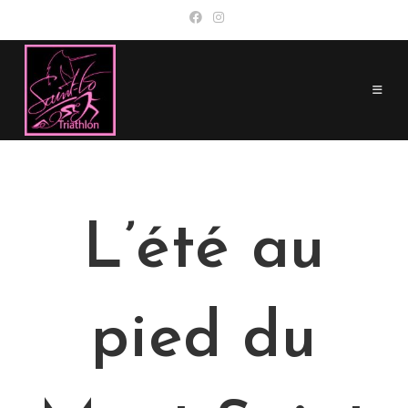
Skip
to
content
L’été au
pied du