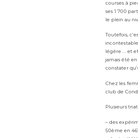
courses à pied
ses 1 700 par
le plein au ni
Toutefois, c’e
incontestable
légère … et e
jamais été en
constater qu’u
Chez les femm
club de Condé
Plusieurs tria
– des expéri
50ème en 46’