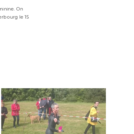
minine. On
erbourg le 15