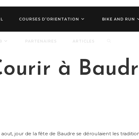
IL
COURSES D’ORIENTATION
BIKE AND RUN
TOGGLE
B
PARTENAIRES
ARTICLES
ourir à Baud
WEBSITE
SEARCH
aout, jour de la fête de Baudre se déroulaient les traditio