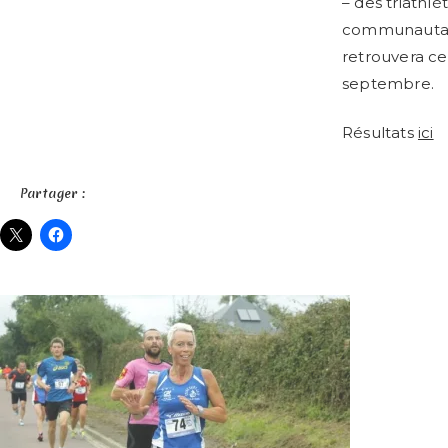
– des triathl
communautair
retrouvera ce
septembre.
Résultats
ici
Partager :