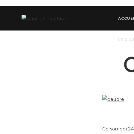
Skip
to
content
ACCUE
LE CLU
C
Ce samedi 24 