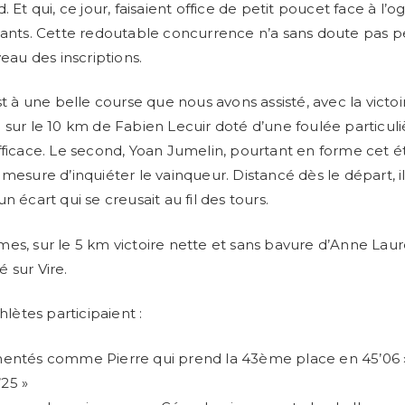
. Et qui, ce jour, faisaient office de petit poucet face à l’
tants. Cette redoutable concurrence n’a sans doute pas pe
veau des inscriptions.
st à une belle course que nous avons assisté, avec la victoi
 sur le 10 km de Fabien Lecuir doté d’une foulée particu
fficace. Le second, Yoan Jumelin, pourtant en forme cet ét
 mesure d’inquiéter le vainqueur. Distancé dès le départ, i
n écart qui se creusait au fil des tours.
es, sur le 5 km victoire nette et sans bavure d’Anne Lau
 sur Vire.
thlètes participaient :
mentés comme Pierre qui prend la 43ème place en 45’06 »
25 »