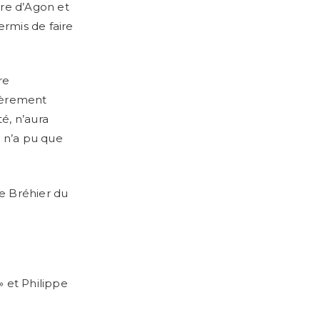
ogre d’Agon et
rmis de faire
re
lièrement
é, n’aura
l n’a pu que
re Bréhier du
 et Philippe