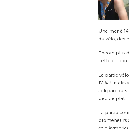
Une mer à 14°
du vélo, des 
Encore plus de
cette édition.
La partie vél
17 %. Un clas
Joli parcours
peu de plat.
La partie cour
promeneurs q
et d’Aymeric)