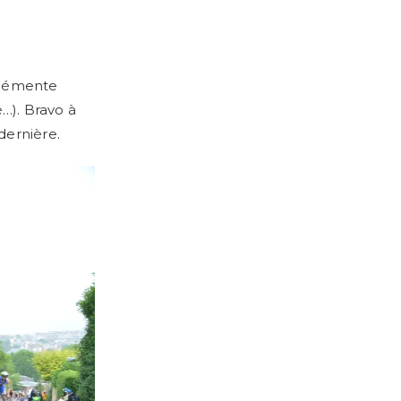
clémente
…). Bravo à
dernière.