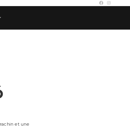
6
crachin et une