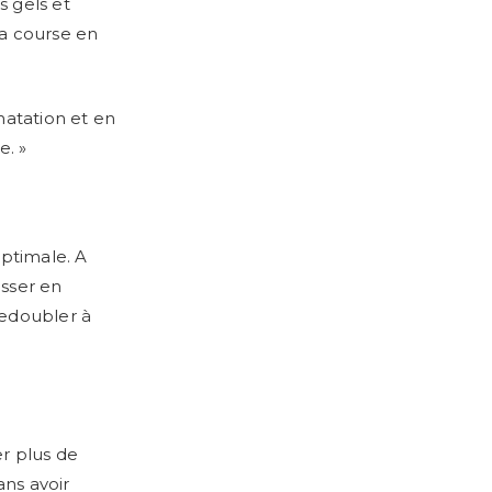
s gels et
la course en
natation et en
e. »
optimale. A
esser en
 redoubler à
er plus de
ans avoir