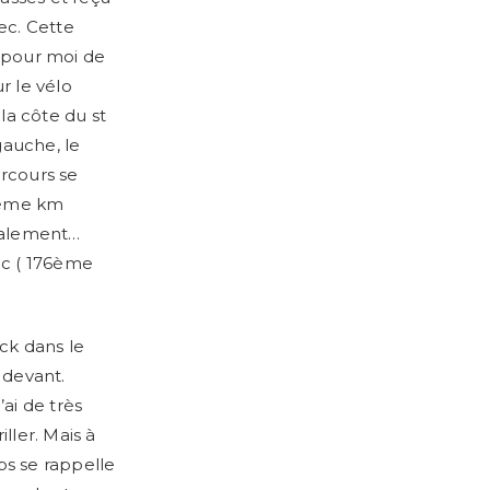
ec. Cette
 pour moi de
r le vélo
la côte du st
gauche, le
rcours se
30 ème km
dialement…
ec ( 176ème
ck dans le
 devant.
’ai de très
ller. Mais à
s se rappelle