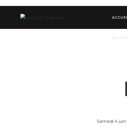
Skip
to
content
ACCUE
LE CLU
Samedi 4 juin 