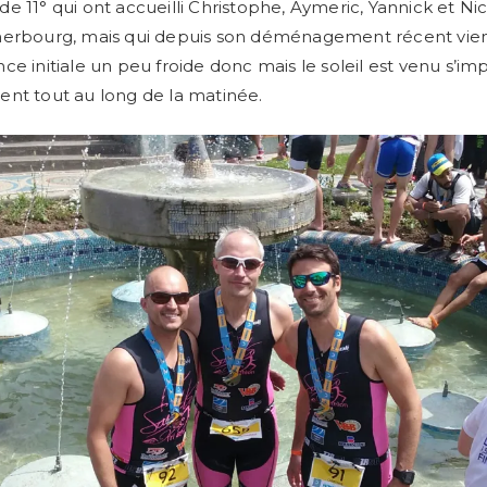
e 11° qui ont accueilli Christophe, Aymeric, Yannick et Nic
herbourg, mais qui depuis son déménagement récent vie
ce initiale un peu froide donc mais le soleil est venu s’im
nt tout au long de la matinée.