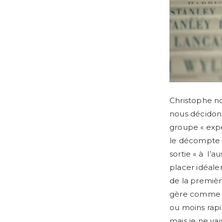
Christophe no
nous décidons
groupe « expe
le décompte 
sortie « à l’a
placer idéale
de la premiè
gère comme o
ou moins rapi
mais je ne va