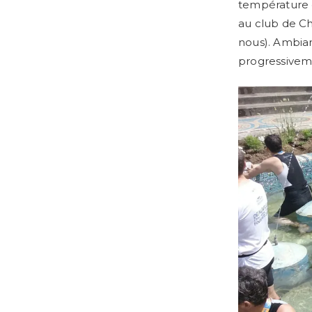
température d
au club de C
nous). Ambian
progressiveme