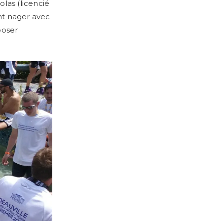
olas (licencié
nt nager avec
poser