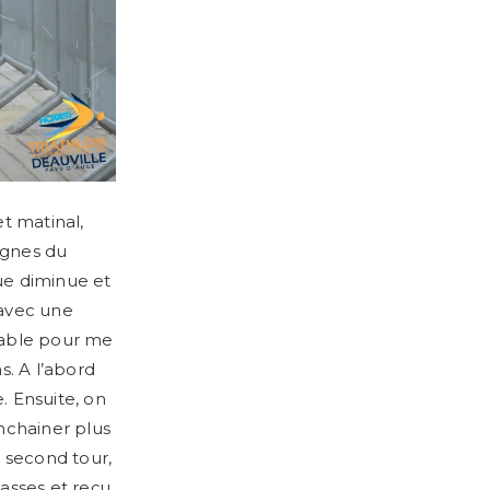
t matinal,
ignes du
ue diminue et
avec une
 sable pour me
. A l’abord
 Ensuite, on
nchainer plus
 second tour,
tasses et reçu