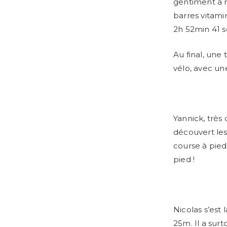
gentiment à m
barres vitami
2h 52min 41 s
Au final, une
vélo, avec une
Yannick, très
découvert les
course à pied 
pied !
Nicolas s’est 
25m. Il a surt