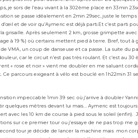
s, je sors de l’eau vivant à la 302ème place en 33min 23s
sition se passe idéalement en 2min 29sec, juste le temps
d’œil et de voir qu’Aymeric est déjà parti.Et c’est parti pou
 la grisaille. Après seulement 2 km, grosse grimpette avec 
age à 19 %) où certains mettent pied à terre. Bref, tout à 
 de VMA, un coup de danseuse et ca passe. La suite du pa
ouleur, car le circuit n’est pas très roulant. Et c’est au 
ent « rose et noir » vient me doubler en me saluant cor
. Ce parcours exigeant à vélo est bouclé en 1h22min 31 s
sition impeccable 1min 39 sec où j’arrive à doubler Yanni
tir quelques mètres devant lui mais… Aymeric est toujours
rt avec les 10 km de course à pied sous le soleil (enfin). J
ions sur ce premier tour ou j’essaye de ne pas trop me gri
econd tour je décide de lancer la machine mais mon corp