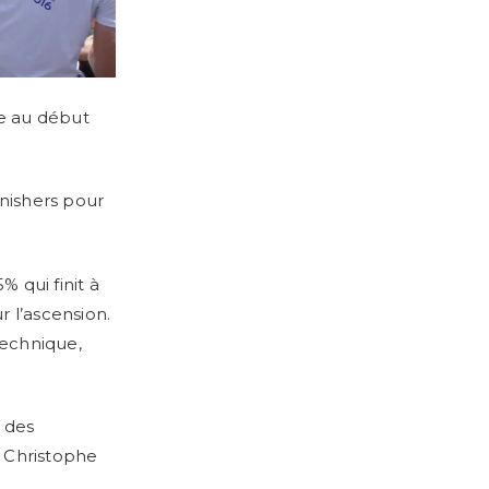
ée au début
inishers pour
 qui finit à
 l’ascension.
technique,
c des
 Christophe