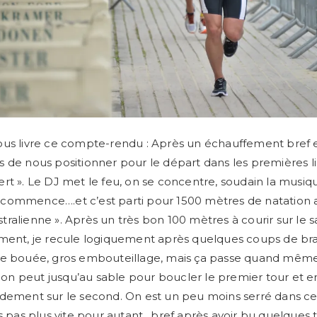
us livre ce compte-rendu : Après un échauffement bref e
 de nous positionner pour le départ dans les premières l
rt ». Le DJ met le feu, on se concentre, soudain la musiq
commence….et c’est parti pour 1500 mètres de natation 
ustralienne ». Après un très bon 100 mètres à courir sur le
ment, je recule logiquement après quelques coups de bras
re bouée, gros embouteillage, mais ça passe quand même.
n peut jusqu’au sable pour boucler le premier tour et e
dement sur le second. On est un peu moins serré dans ce
is pas plus vite pour autant…bref après avoir bu quelques 