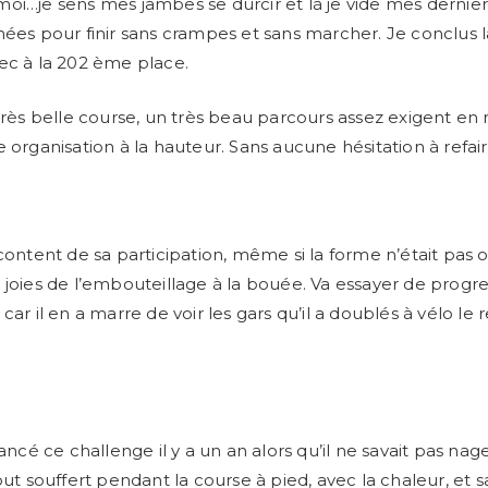
oi…je sens mes jambes se durcir et là je vide mes dernier
nées pour finir sans crampes et sans marcher. Je conclus 
ec à la 202 ème place.
 très belle course, un très beau parcours assez exigent en 
 organisation à la hauteur. Sans aucune hésitation à refair
 content de sa participation, même si la forme n’était pas 
 joies de l’embouteillage à la bouée. Va essayer de progr
car il en a marre de voir les gars qu’il a doublés à vélo le
lancé ce challenge il y a un an alors qu’il ne savait pas nag
out souffert pendant la course à pied, avec la chaleur, et s