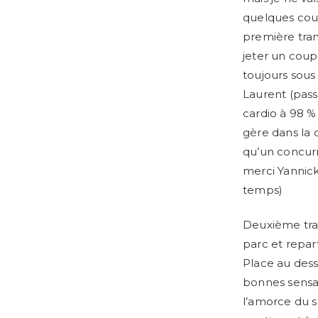
quelques coup
première tran
jeter un coup 
toujours sous
Laurent (pass
cardio à 98 %
gère dans la d
qu’un concurr
merci Yannick
temps)
Deuxième tran
parc et repar
Place au desse
bonnes sensat
l’amorce du s